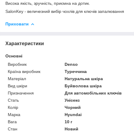
Висока якість, зручність, приємна на дотик.
SalonKey - величезний вибір чохлів для ключів запалювання
Приховати
Характеристики
Основні
Виробник
Denso
Країна виробник
Туреччина
Матеріал
Натуральна шкіра
Вид шкіри
Буйволова шкіра
Призначення
Для автомобільних ключів
Стать
Унісекс
Колір
Чорний
Марка
Hyundai
Вага
10 г
Стан
Новий