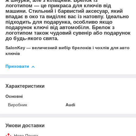
ж шнурки, але з кільцями. Брелок із
логотипом — це прикраса для ключів від
машини. Стильний і барвистий аксесуар, який
впадає в око та виділяє вас із натовпу. Ідеально
підходить для подарунка, особливо якщо
подарунок ключі від автомобіля. Брелок з
логотипом також чудовий сувенір або подарунок
до будь-якого свята.
SalonKey — величезний вибір брелоків і чохлів для авто
ключів
Приховати
Характеристики
Основні
Виробник
Audi
Умови доставки
Нова Пошта