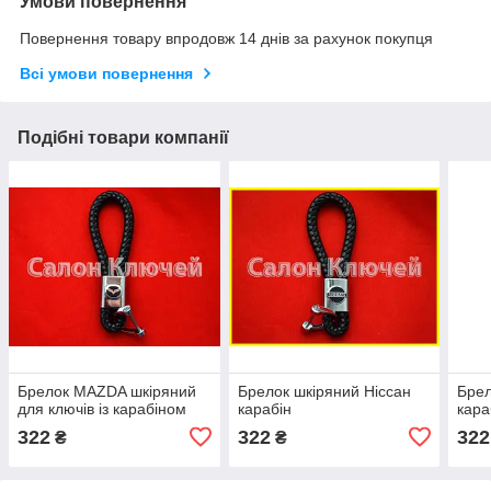
Умови повернення
Повернення товару впродовж 14 днів за рахунок покупця
Всі умови повернення
Подібні товари компанії
Брелок MAZDA шкіряний
Брелок шкіряний Ніссан
Бре
для ключів із карабіном
карабін
кара
322
322
322
₴
₴