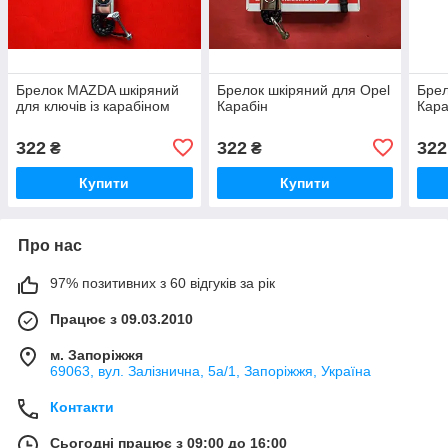
Брелок MAZDA шкіряний
Брелок шкіряний для Opel
Брел
для ключів із карабіном
Карабін
Кара
322
322
322
₴
₴
Купити
Купити
Про нас
97% позитивних з 60 відгуків за рік
Працює з 09.03.2010
м. Запоріжжя
69063, вул. Залізнична, 5а/1, Запоріжжя, Україна
Контакти
Сьогодні працює з 09:00 до 16:00