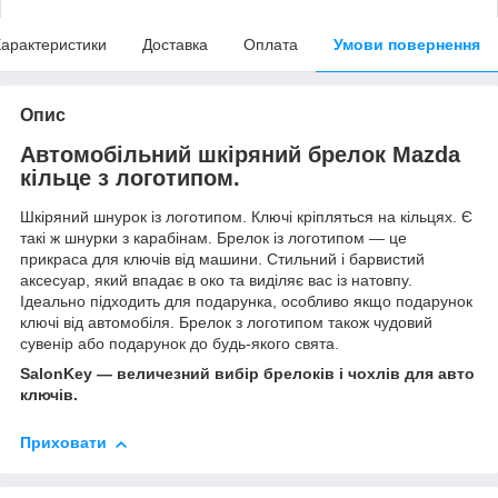
арактеристики
Доставка
Оплата
Умови повернення
Опис
Автомобільний шкіряний брелок Mazda
кільце з логотипом.
Шкіряний шнурок із логотипом. Ключі кріпляться на кільцях. Є
такі ж шнурки з карабінам. Брелок із логотипом — це
прикраса для ключів від машини. Стильний і барвистий
аксесуар, який впадає в око та виділяє вас із натовпу.
Ідеально підходить для подарунка, особливо якщо подарунок
ключі від автомобіля. Брелок з логотипом також чудовий
сувенір або подарунок до будь-якого свята.
SalonKey — величезний вибір брелоків і чохлів для авто
ключів.
Приховати