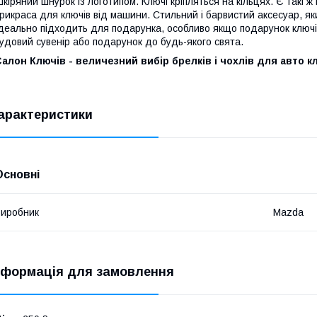
кіряний шнурок із логотипом. Ключі кріпляться на кільцях. Є такі 
рикраса для ключів від машини. Стильний і барвистий аксесуар, яки
деально підходить для подарунка, особливо якщо подарунок ключі 
удовий сувенір або подарунок до будь-якого свята.
алон Ключів - величезний вибір брелків і чохлів для авто к
арактеристики
Основні
иробник
Mazda
нформація для замовлення