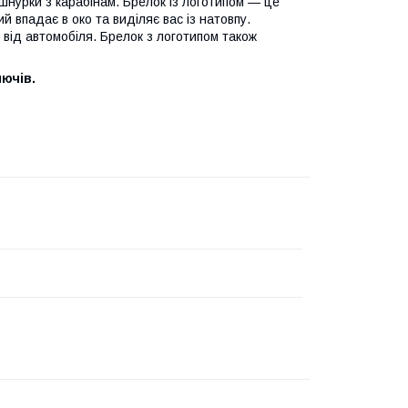
ж шнурки з карабінам. Брелок із логотипом — це
й впадає в око та виділяє вас із натовпу.
від автомобіля. Брелок з логотипом також
лючів.