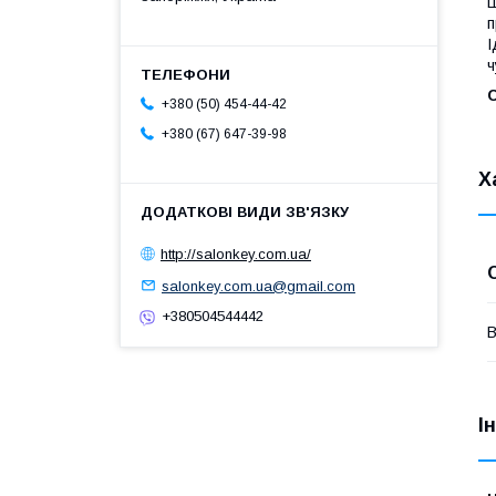
Ш
п
І
ч
С
+380 (50) 454-44-42
+380 (67) 647-39-98
Х
http://salonkey.com.ua/
salonkey.com.ua@gmail.com
+380504544442
В
І