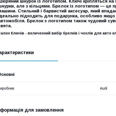
Шкіряний шнурок із логотипом. Ключі кріпляться на к
шнурки, але з кільцями. Брелок із логотипом — це п
машини. Стильний і барвистий аксесуар, який впадає 
Ідеально підходить для подарунка, особливо якщо 
автомобіля. Брелок з логотипом також чудовий сув
свята.
алон Ключів - величезний вибір брелків і чохлів для авто к
арактеристики
Основні
иробник
Audi
нформація для замовлення