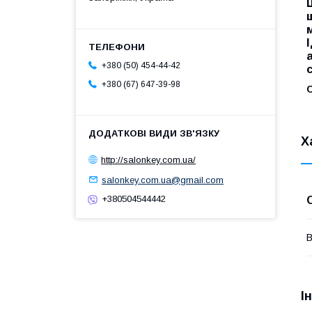
+380 (50) 454-44-42
+380 (67) 647-39-98
С
Х
http://salonkey.com.ua/
salonkey.com.ua@gmail.com
+380504544442
В
І