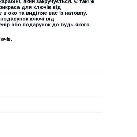
арабіні, який закручується. Є такі ж
рикраса для ключів від
в око та виділяє вас із натовпу.
подарунок ключі від
енір або подарунок до будь-якого
лючів.