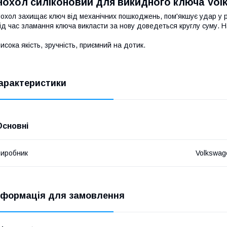
Чохол силіконовий для викидного ключа Vol
охол захищає ключ від механічних пошкоджень, пом'якшує удар у р
ід час зламання ключа викласти за нову доведеться круглу суму. Н
исока якість, зручність, приємний на дотик.
арактеристики
Основні
иробник
Volkswag
нформація для замовлення