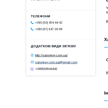
Ч
п
В
+380 (50) 454-44-42
+380 (67) 647-39-98
Х
http://salonkey.com.ua/
salonkey.com.ua@gmail.com
+380504544442
В
І