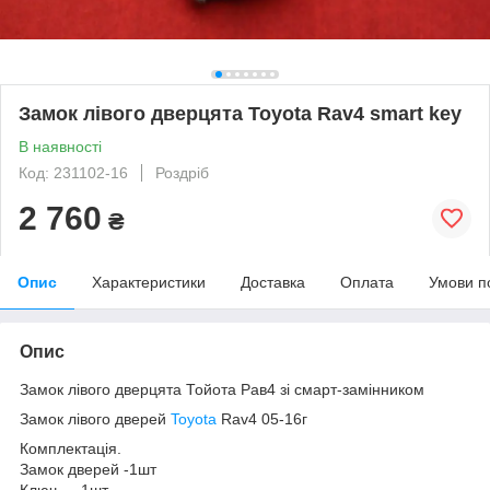
Замок лівого дверцята Toyota Rav4 smart key
В наявності
Код: 231102-16
Роздріб
2 760
₴
Опис
Характеристики
Доставка
Оплата
Умови п
Опис
Замок лівого дверцята Тойота Рав4 зі смарт-замінником
Замок лівого дверей
Toyota
Rav4 05-16г
Комплектація.
Замок дверей -1шт
Ключ — 1шт.