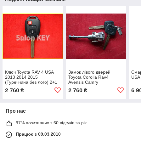
Ключ Toyota RAV 4 USA
Замок лівого дверей
Смар
2013 2014 2015
Toyota Corolla Rav4
USA 
(Туреччина без лого) 2+1
Avensis Camry
кнопки
2 760
2 760
6 9
₴
₴
Про нас
97% позитивних з 60 відгуків за рік
Працює з 09.03.2010