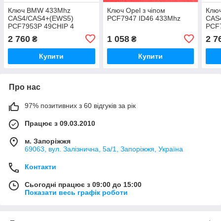
Ключ BMW 433Mhz
Ключ Opel з чіпом
Клю
CAS4/CAS4+(EWS5)
PCF7947 ID46 433Mhz
CAS
PCF7953P 49CHIP 4
PCF7
кнопки
кноп
2 760
1 058
2 7
₴
₴
YGO
Купити
Купити
Про нас
97% позитивних з 60 відгуків за рік
Працює з 09.03.2010
м. Запоріжжя
69063, вул. Залізнична, 5а/1, Запоріжжя, Україна
Контакти
Сьогодні працює з 09:00 до 15:00
Показати весь графік роботи