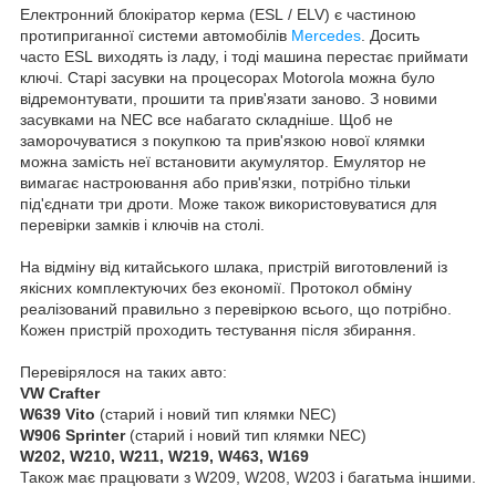
Електронний блокіратор керма (ESL / ELV) є частиною
протиприганної системи автомобілів
Mercedes
. Досить
часто ESL виходять із ладу, і тоді машина перестає приймати
ключі. Старі засувки на процесорах Motorola можна було
відремонтувати, прошити та прив'язати заново. З новими
засувками на NEC все набагато складніше. Щоб не
заморочуватися з покупкою та прив'язкою нової клямки
можна замість неї встановити акумулятор. Емулятор не
вимагає настроювання або прив'язки, потрібно тільки
під'єднати три дроти. Може також використовуватися для
перевірки замків і ключів на столі.
На відміну від китайського шлака, пристрій виготовлений із
якісних комплектуючих без економії. Протокол обміну
реалізований правильно з перевіркою всього, що потрібно.
Кожен пристрій проходить тестування після збирання.
Перевірялося на таких авто:
VW Crafter
W639 Vito
(старий і новий тип клямки NEC)
W906 Sprinter
(старий і новий тип клямки NEC)
W202, W210, W211, W219, W463, W169
Також має працювати з W209, W208, W203 і багатьма іншими.