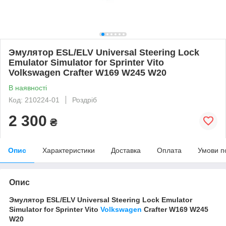
Эмулятор ESL/ELV Universal Steering Lock
Emulator Simulator for Sprinter Vito
Volkswagen Crafter W169 W245 W20
В наявності
Код: 210224-01
Роздріб
2 300
₴
Опис
Характеристики
Доставка
Оплата
Умови п
Опис
Эмулятор ESL/ELV Universal Steering Lock Emulator
Simulator for Sprinter Vito
Volkswagen
Crafter W169 W245
W20