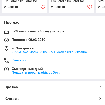
Emulator Simulator for
Emulator Simulator for
Simu
Sprinter Vito Volkswagen
Sprinter Vito Volkswagen
W212
2 300
2 300
2 3
₴
₴
Crafter W169 W245 W20
Crafter W169 W245 W20
Abri
Про нас
97% позитивних з 60 відгуків за рік
Працює з 09.03.2010
м. Запоріжжя
69063, вул. Залізнична, 5а/1, Запоріжжя, Україна
Контакти
Сьогодні вихідний
Показати весь графік роботи
Про нас
Контакти