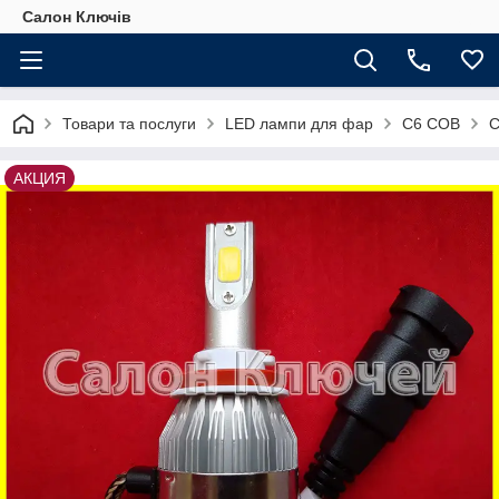
Салон Ключів
Товари та послуги
LED лампи для фар
С6 COB
C
АКЦИЯ