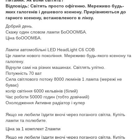
Відповідь: Світять просто офігенно. Мереживо будь-
яких галогенів і дешевого ксенону. Прирівнюються до
гарного ксенону, встановленого в лінзу.
Добрий день.
Скажу один словом лампи БоОООМБА.
Ціна боОООМБА.
Лампи автомобільні LED HeadLight C6 COB
Це лампи нового покоління. Мереживо будь-якого ксенону та
галогену.
Відчули самі на різних машинах. Світлять улітно.
Потужність 70 ват
Сила світлового потоку 8000 люмінів 1 лампа (мережі не
буває)
колір світіння 6000 кельвінів (білий)
Час роботи 50000 годин (тобто довічний)
Охолодження Активне
радіатор і кулер
Якщо не любили їздити вночі через поганого світла. Купіть
лампи та полюбите.
Ціна за 1 комплект 2лампи
Якщо не любили їздити вночі через поганого світла. Купіть