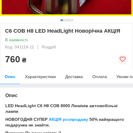
C6 COB H8 LED HeadLight Новорічна АКЦІЯ
В наявності
Код: 041118-11
Роздріб
760
₴
Опис
Характеристики
Доставка
Оплата
Умови п
Опис
LED HeadLight C6 H8 COB 8000 Люмінів автомобільні
лампи
НОВОГОДНЯ СУПЕР
АКЦІЯ розпродажу
50% найкращого
подарунка не знайти.
Питання: Як вони світять?