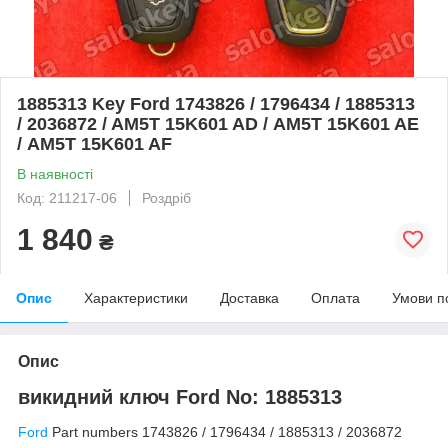
1885313 Key Ford 1743826 / 1796434 / 1885313
/ 2036872 / AM5T 15K601 AD / AM5T 15K601 AE
/ AM5T 15K601 AF
В наявності
Код: 211217-06
Роздріб
1 840
₴
Опис
Характеристики
Доставка
Оплата
Умови п
Опис
викидний ключ Ford No: 1885313
Ford
Part numbers 1743826 / 1796434 / 1885313 / 2036872