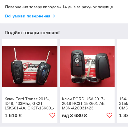
Повернення товару впродовж 14 днів за рахунок покупця
Всі умови повернення
Подібні товари компанії
Ключ Ford Transit 2016-,
Ключ FORD USA 2017-
164-
ID49, 433Mhz, GK2T-
2019 HC3T-15K601-AB
315M
15K601-AA, GK2T-15K601-
M3N-A2C931423
CM5
AB, 2510975, 2149959,
OUC
1 610
3 680
1 3
₴
від
₴
2013328