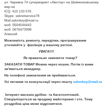
ул. Чаривна 74 супермаркет «Амстор» на Шевченковському
мкр-не
ICQ: 410 133 576
Skype: sekretservice78
Mail:salonkey@mail.ru
моб: 0504544442
моб: 0676473998
Алексей.
Можливість ремонту, переділки, програмування
уточнюйте у фахівців у вашому регіоні.
УВАГА!!!!
Як правильно замовити товар?
ЗАКАЗАТИ ТОВАР Можна через кошик. Потім із вами
зв'яжеться менеджер.
На телефоні замовлення не приймаються.
Усі питання та консультації через пошту
salonkey@mail.ru
Інтернет-магазин дрібно- та багатооптовий.
Спеціалізується на продажу майстернею і сто. Тому
роздрібна ціна може відрізнятися.