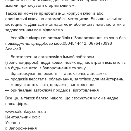
змогли припасувати старим ключем.
Також ви можете придбати інші корпуси ключів або
оригінальні ключі на автомобілі, мотоцикли. Викидні ключі на
мотоцикли. Дивіться інші наші лоти або пишіть нам листа ми з
задоволенням вам відповіємо.
— Аварійне відкриття автомобілів г. Запорожнення та зона без
пошкоджень, цілодобово моб:0504544442, 0676473998
Алексей.
— Виготовлення автоключів з іммобілайзером
(транспондером), додаткових, нових під час втрати всіх ключів
на будь-яке авто. г Запорожнення та зону.
— Відштовхування, ремонт — автоключів, автозамків.
— продажів верстатів, обладнання, заготівок для майстерень.
— корпуси автоключів, продажів, виготовлення.
— оригінальні автоключі продажів, виготовлення
Все це, а також багато іншого, що стосується ключів надає
наша фірма.
www.salonkey.com.ua
Центральний офіс
Україна
г. Запорожнення