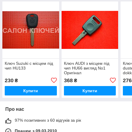
Ключ Suzuki с місцем під
Ключ AUDI з місцем під
Ключ
чип HU133
чип HU66 вигляд No1
dust
Оригінал
dokk
230
368
276
₴
₴
Купити
Купити
Про нас
97% позитивних з 60 відгуків за рік
Працює з 09.03.2010