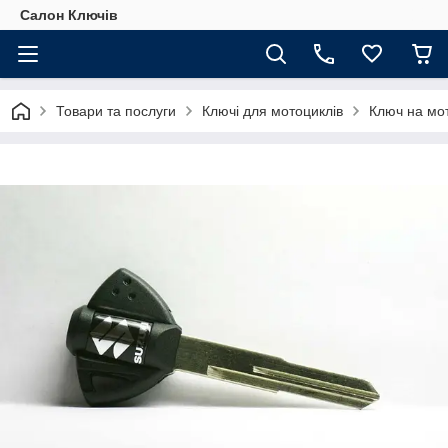
Салон Ключів
Товари та послуги
Ключі для мотоциклів
Ключ на мот