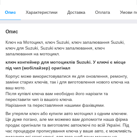
Опис
Характеристики
Доставка
Оплата
Умови п
Опис
Ключ на Мотоцикл, ключ Suzuki, ключ запалювання Suzuki,
ключ для Suzuki, Suzuki ключ запалювання, ключ
запалювання на мотоцикл.
ключ контейнер для мотоциклів Suzuki. У ключі є місце
під чип (мобілайзер) оригінал
Корпус може використовуватися як для оновлення, ремонту,
заміни старих ключів, так і для виготовлення нового ключа на
ваш мото.
Після купівлі ключа вам необхідно його нарізати та
переставити чип із вашого ключа.
Нарізання та переставляння нашими фахівцями.
Ви утеряли ключ або купили авто мотоцикл з одним ключем.
Це дуже погано, але ми можемо вам допомогти наша фірма
продає оригінали та виготовляє автоключі по всій Україні. Під
час процедури прописування ключа у ваше авто, є можливість
видалити всі старі ключі, для того щоб вашу машину не