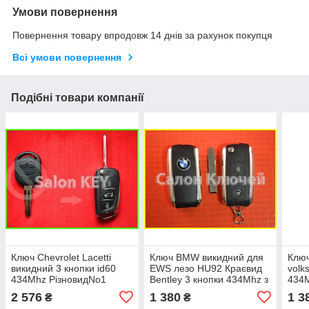
Умови повернення
Повернення товару впродовж 14 днів за рахунок покупця
Всі умови повернення
Подібні товари компанії
Ключ Chevrolet Lacetti
Ключ BMW викидний для
Ключ
викидний 3 кнопки id60
EWS лезо HU92 Краєвид
volk
434Mhz РізновидNo1
Bentley 3 кнопки 434Mhz з
434M
95-04г
2 576
1 380
1 3
₴
₴