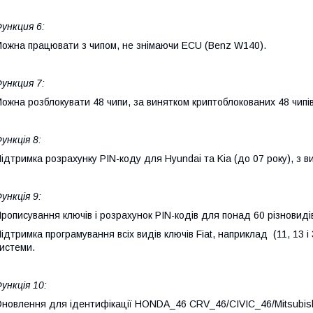
ункция 6:
ожна працювати з чипом, не знімаючи ECU (Benz W140).
ункция 7:
ожна розблокувати 48 чипи, за винятком криптоблокованих 48 чипів
ункція 8:
ідтримка розрахунку PIN-коду для Hyundai та Kia (до 07 року), з 
ункція 9:
рописування ключів і розрахунок PIN-кодів для понад 60 різновиді
ідтримка програмування всіх видів ключів Fiat, наприклад (11, 13 і 
истеми.
ункція 10:
новлення для ідентифікації HONDA_46 CRV_46/CIVIC_46/Mitsubish