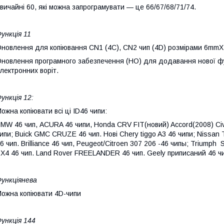
вичайні 60, які можна запрограмувати — це 66/67/68/71/74.
ункція 11
новлення для копіювання CN1 (4C), CN2 чип (4D) розмірами 6m
новлення програмного забезпечення (НО) для додавання нової фун
лектронних воріт.
ункція 12:
ожна копіювати всі ці ID46 чипи:
MW 46 чип, ACURA 46 чипи, Honda CRV FIT(новий) Accord(2008) Civi
ипи; Buick GMC CRUZE 46 чип. Нові Chery tiggo A3 46 чипи; Nissa
6 чип. Brilliance 46 чип, Peugeot/Citroen 307 206 -46 чипы; Triumph S
X4 46 чип. Land Rover FREELANDER 46 чип. Geely приписаний 46 чи
ункціянева
ожна копіювати 4D-чипи
ункція 144