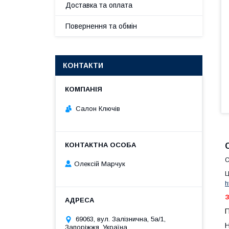
Доставка та оплата
Повернення та обмін
КОНТАКТИ
Салон Ключів
C
Олексій Марчук
Ц
h
З
П
69063, вул. Залізнична, 5а/1,
Н
Запоріжжя, Україна