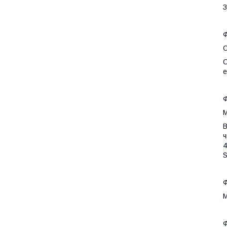
З
Ф
О
О
е
Ф
М
B
ч
4
S
Ф
М
Ф