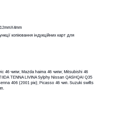
mX12mmX4mm
кції копіювання індукційних карт для
c 46 чипи; Mazda haima 46 чипи; Mitsubishi 46
n TIIDA TENNA LIVINA Sylphy Nissan QASHQAI Q35
enna 406 (2001 рік); Picasso 46 чип. Suzuki swifts
п.