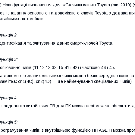
) Нові функції визначення для «G» чипів ключів Toyota (рік: 2010) (
озпізнавання основного та допоміжного ключів Toyota з додавання
итайських автомобілів.
ункція 2:
дентифікація та зчитування даних смарт-ключей Toyota.
ункція 3:
опіювання чипів (11 12 13 33 T5 41 і 42) і частково 44 і 45.
а допомогою званих «вільних» чипів можна безпосередньо копіюват
Замітка:
cn1(4C), cn2(4D) — це найменування спеціальних чипів)
ункція 4:
 поєднанні з китайським ПЗ для ПК можна необмежено зберігати да
ункція 5:
рограмування чипів: з внутрішньою функцією HITAGETI можна проп