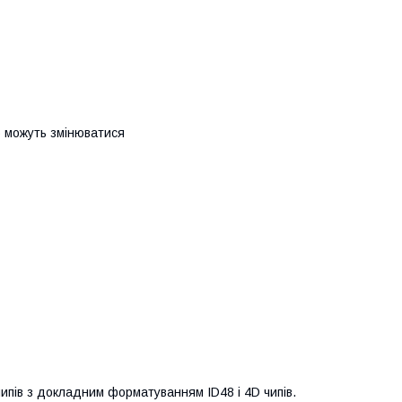
ю можуть змінюватися
 чипів з докладним форматуванням ID48 і 4D чипів.