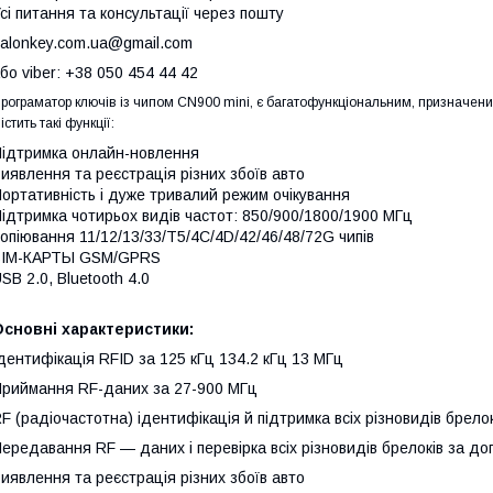
сі питання та консультації через пошту
alonkey.com.ua@gmail.com
бо viber:
+38 050 454 44 42
рограматор ключів із чипом CN900 mini, є багатофункціональним, призначени
істить такі функції:
ідтримка онлайн-новлення
иявлення та реєстрація різних збоїв авто
ортативність і дуже тривалий режим очікування
ідтримка чотирьох видів частот: 850/900/1800/1900 МГц
опіювання 11/12/13/33/T5/4C/4D/42/46/48/72G чипів
SIM-КАРТЫ GSM/GPRS
SB 2.0, Bluetooth 4.0
сновні характеристики:
дентифікація RFID за 125 кГц 134.2 кГц 13 МГц
риймання RF-даних за 27-900 МГц
F (радіочастотна) ідентифікація й підтримка всіх різновидів брелок
ередавання RF — даних і перевірка всіх різновидів брелоків за 
иявлення та реєстрація різних збоїв авто