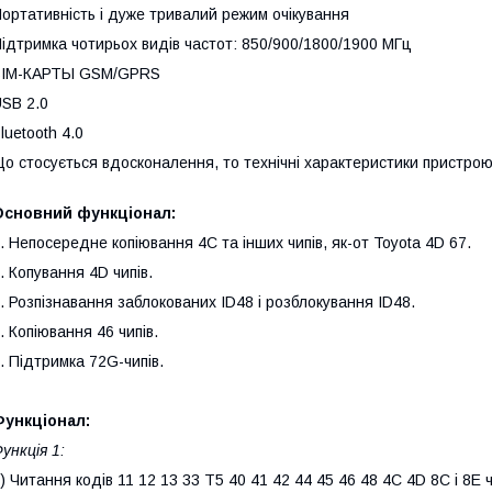
ортативність і дуже тривалий режим очікування
ідтримка чотирьох видів частот: 850/900/1800/1900 МГц
SIM-КАРТЫ GSM/GPRS
SB 2.0
luetooth 4.0
о стосується вдосконалення, то технічні характеристики пристро
Основний функціонал:
. Непосередне копіювання 4C та інших чипів, як-от Toyota 4D 67.
. Копування 4D чипів.
. Розпізнавання заблокованих ID48 і розблокування ID48.
. Копіювання 46 чипів.
. Підтримка 72G-чипів.
Функціонал:
ункція 1:
) Читання кодів 11 12 13 33 T5 40 41 42 44 45 46 48 4C 4D 8C і 8E