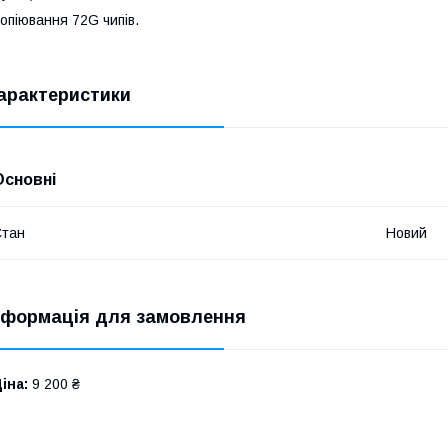
опіювання 72G чипів.
арактеристики
Основні
Стан
Новий
нформація для замовлення
іна:
9 200 ₴