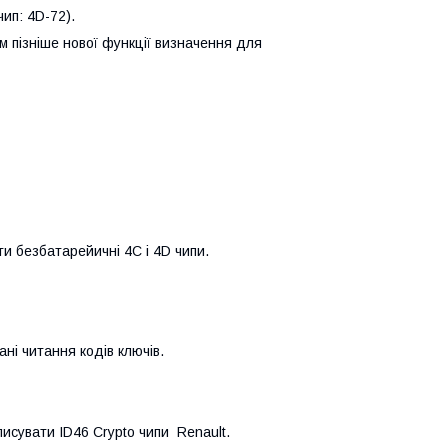
чип: 4D-72).
м пізніше нової функції визначення для
и безбатарейичні 4C і 4D чипи.
ні читання кодів ключів.
исувати ID46 Crypto чипи Renault.