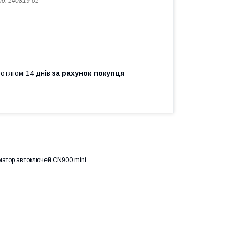
од:
140819-01
ротягом 14 днів
за рахунок покупця
аматор автоключей CN900 mini