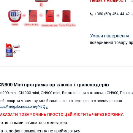
Немає в наявності
К
+380 (50) 454-44-42
повернення товару п
CN900 Mini програматор ключів і трансподерів
n900 mini, CN 900 mini, CN900 mini, Виготовлення автоключів CN900, Прогр
ей товар ви можете купити й самі в нашого перевіреного постачальника.
ttps://megabonus.com/y/k5Qgj
АКАЗАТИ ТОВАР ОЧИНЬ ПРОСТО ЦЕЙ МІСТИТЬ ЧЕРЕЗ КОРЗИНУ.
отім із вами зв'яжеться менеджер.
а телефоні замовлення не приймаються.