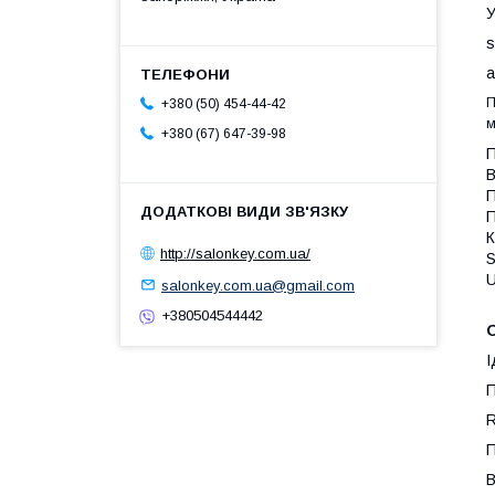
У
s
а
П
+380 (50) 454-44-42
м
+380 (67) 647-39-98
П
В
П
П
К
http://salonkey.com.ua/
U
salonkey.com.ua@gmail.com
+380504544442
О
І
П
R
П
В