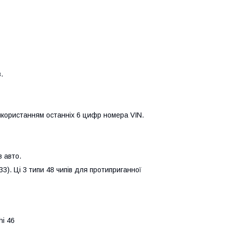
.
використанням останніх 6 цифр номера VIN.
в авто.
33). Ці 3 типи 48 чипів для протиприганної
i 46