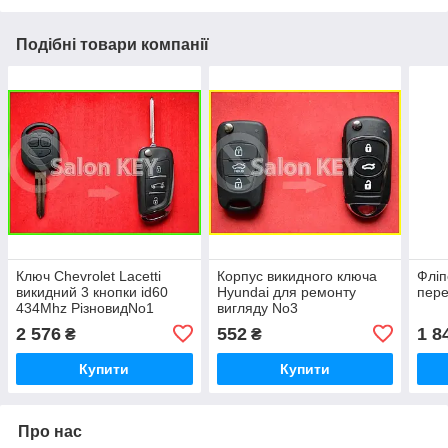
Подібні товари компанії
Ключ Chevrolet Lacetti
Корпус викидного ключа
Фліп
викидний 3 кнопки id60
Hyundai для ремонту
пере
434Mhz РізновидNo1
вигляду No3
2 576
552
1 8
₴
₴
Купити
Купити
Про нас