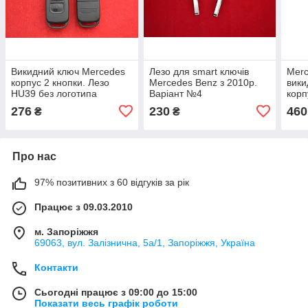
Викидний ключ Mercedes
Лезо для smart ключів
Merc
корпус 2 кнопки. Лезо
Mercedes Benz з 2010р.
вики
HU39 без логотипа
Варіант №4
корп
скла
276
230
460
₴
₴
Про нас
97% позитивних з 60 відгуків за рік
Працює з 09.03.2010
м. Запоріжжя
69063, вул. Залізнична, 5а/1, Запоріжжя, Україна
Контакти
Сьогодні працює з 09:00 до 15:00
Показати весь графік роботи