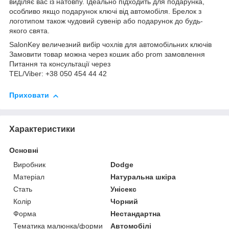
виділяє вас із натовпу. Ідеально підходить для подарунка,
особливо якщо подарунок ключі від автомобіля. Брелок з
логотипом також чудовий сувенір або подарунок до будь-
якого свята.
SalonKey величезний вибір чохлів для автомобільних ключів
Замовити товар можна через кошик або prom замовлення
Питання та консультації через
TEL/Viber: +38 050 454 44 42
Приховати
Характеристики
Основні
Виробник
Dodge
Матеріал
Натуральна шкіра
Стать
Унісекс
Колір
Чорний
Форма
Нестандартна
Тематика малюнка/форми
Автомобілі