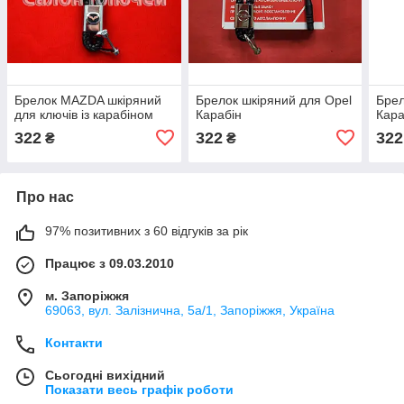
Брелок MAZDA шкіряний
Брелок шкіряний для Opel
Брел
для ключів із карабіном
Карабін
Кара
322
322
322
₴
₴
Про нас
97% позитивних з 60 відгуків за рік
Працює з 09.03.2010
м. Запоріжжя
69063, вул. Залізнична, 5а/1, Запоріжжя, Україна
Контакти
Сьогодні вихідний
Показати весь графік роботи