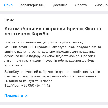
Опис
Характеристики
Доставка
Оплата
Умови п
Опис
Автомобільний шкіряний брелок Фіат із
логотипом Карабін
Брелок із логотипом — це прикраса для ключів від
машини. Стильний і красивий аксесуар, який впадає в око та
виділяє вас із натовпу. Ідеально підходить для подарунка,
особливо якщо подарунок ключі від автомобіля. Брелок з
логотипом також чудовий сувенір або подарунок до будь-
якого свята.
SalonKey величезний вибір чохлів для автомобільних ключів
Замовити товар можна через кошик або prom замовлення
Питання та консультації через
TEL/Viber: +38 050 454 44 42
Приховати