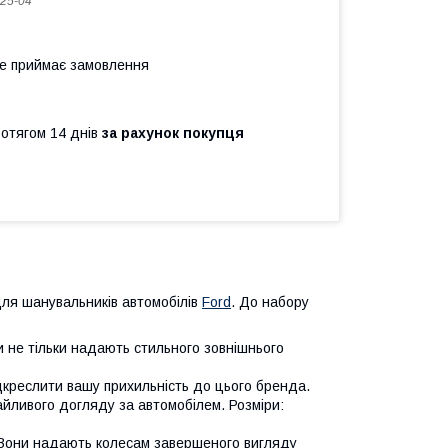
25-04
не приймає замовлення
ротягом 14 днів
за рахунок покупця
ля шанувальників автомобілів
Ford
. До набору
и не тільки надають стильного зовнішнього
ідкреслити вашу прихильність до цього бренда.
айливого догляду за автомобілем. Розміри:
rd. Вони надають колесам завершеного вигляду