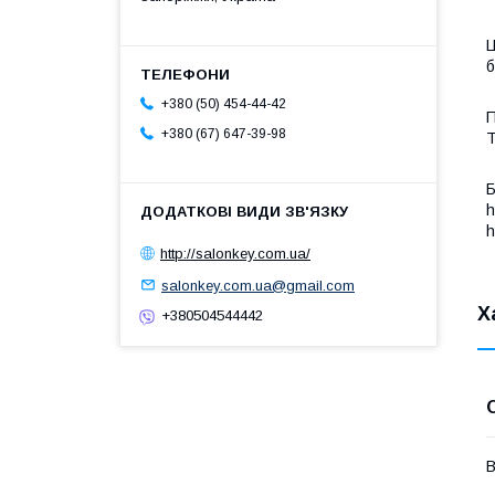
Ц
б
+380 (50) 454-44-42
П
+380 (67) 647-39-98
T
Б
h
h
http://salonkey.com.ua/
salonkey.com.ua@gmail.com
Х
+380504544442
В