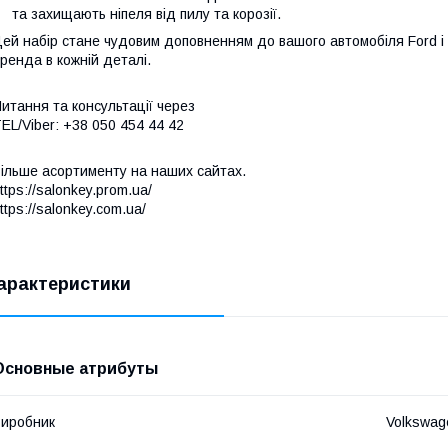
та захищають ніпеля від пилу та корозії.
ей набір стане чудовим доповненням до вашого автомобіля Ford і
ренда в кожній деталі.
итання та консультації через
EL/Viber: +38 050 454 44 42
ільше асортименту на наших сайтах.
ttps://salonkey.prom.ua/
ttps://salonkey.com.ua/
арактеристики
Основные атрибуты
иробник
Volkswag