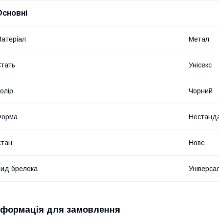
Основні
атеріал
Метал
тать
Унісекс
олір
Чорний
Форма
Нестанд
Стан
Нове
ид брелока
Універса
нформація для замовлення