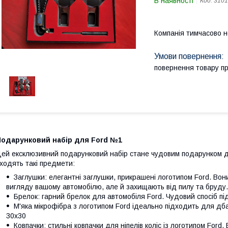
В наявності
Код:
3101
Компанія тимчасово 
повернення товару п
Подарунковий набір для Ford №1
ей ексклюзивний подарунковий набір стане чудовим подарунком д
ходять такі предмети:
Заглушки: елегантні заглушки, прикрашені логотипом Ford. Вон
вигляду вашому автомобілю, але й захищають від пилу та бруду.
Брелок: гарний брелок для автомобіля Ford. Чудовий спосіб п
М'яка мікрофібра з логотипом Ford ідеально підходить для дб
30х30
Ковпачки: стильні ковпачки для ніпелів коліс із логотипом Fo