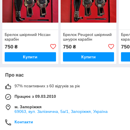
Брелок шкіряний Ніссан
Брелок Peugeot шкіряний
Бре
карабін
шнурок карабін
кара
750
750
750
₴
₴
Купити
Купити
Про нас
97% позитивних з 60 відгуків за рік
Працює з 09.03.2010
м. Запоріжжя
69063, вул. Залізнична, 5а/1, Запоріжжя, Україна
Контакти