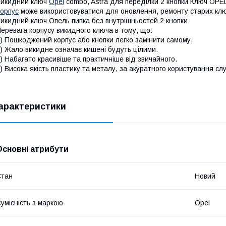
Викидний ключ
Opel
combo, Astra для переділки 2 кнопки Ключ OPEL
орпус
може використовуватися для оновлення, ремонту старих ключ
икидний ключ Опель пипка без внутрішньостей 2 кнопки
еревага корпусу викидного ключа в тому, що:
) Пошкоджений корпус або кнопки легко замінити самому.
) Жало викидне означає кишені будуть цілими.
) Набагато красивіше та практичніше від звичайного.
) Висока якість пластику та металу, за акуратного користування сл
арактеристики
Основні атрибути
Стан
Новий
умісність з маркою
Opel