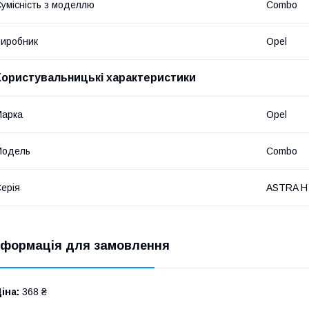
умісність з моделлю
Combo
иробник
Opel
Користувальницькі характеристики
Марка
Opel
Модель
Combo
ерія
ASTRA H 
нформація для замовлення
іна:
368 ₴