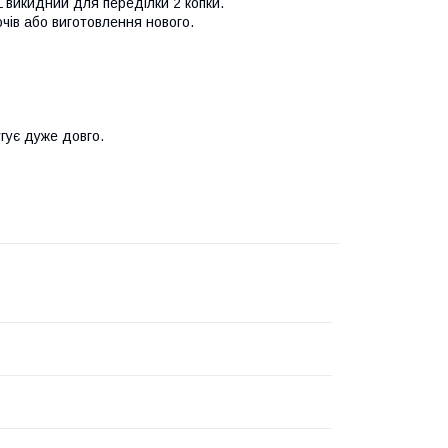
 викидний для переділки 2 копки.
ів або виготовлення нового.
угує дуже довго.