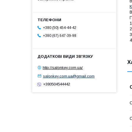
К
В
П
1
+380 (50) 454-44-42
2
3
+380 (67) 647-39-98
4
Х
http://salonkey.com.ua/
salonkey.com.ua@gmail.com
+380504544442
С