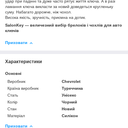
удар при падінні та дуже часто рятує життя ключа. А в разі
ламання ключа викласти за новий доведеться кругленьку
суму. Набагато дорожче, ніж чохол.
Висока якість, зручність, приємна на дотик.
SalonKey — величезний вибір брелоків і чохлів для авто
ключів
Приховати
Характеристики
Основні
Виробник
Chevrolet
Країна виробник
Туреччина
Стать
Унісекс
Колір
Чорний
Стан
Новий
Матеріал
Силікон
Приховати