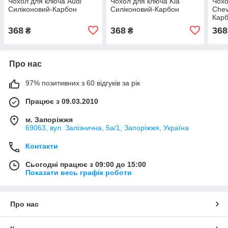
Чохол для ключа Audi
Чохол для ключа Kia
Чохо
Силіконовий-Карбон
Силіконовий-Карбон
Chev
Кар
368
368
368
₴
₴
Про нас
97% позитивних з 60 відгуків за рік
Працює з 09.03.2010
м. Запоріжжя
69063, вул. Залізнична, 5а/1, Запоріжжя, Україна
Контакти
Сьогодні працює з 09:00 до 15:00
Показати весь графік роботи
Про нас