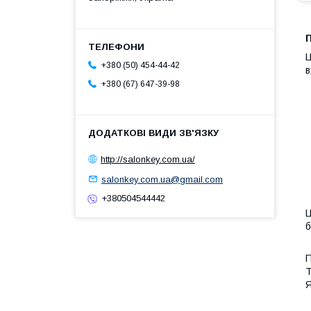
П
Ц
+380 (50) 454-44-42
в
+380 (67) 647-39-98
http://salonkey.com.ua/
salonkey.com.ua@gmail.com
+380504544442
Ц
б
П
T
Я