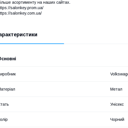
ільше асортименту на наших сайтах.
ttps://salonkey.prom.ua/
ttps://salonkey.com.ua/
арактеристики
Основні
иробник
Volkswag
атеріал
Метал
тать
Унісекс
олір
Чорний