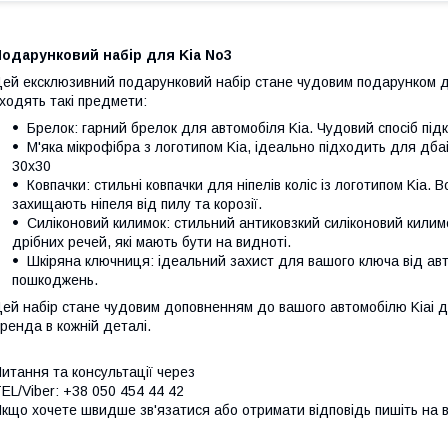
одарунковий набір для Kia No3
ей ексклюзивний подарунковий набір стане чудовим подарунком д
ходять такі предмети:
Брелок: гарний брелок для автомобіля Kia. Чудовий спосіб під
М'яка мікрофібра з логотипом Kia, ідеально підходить для дба
30х30
Ковпачки: стильні ковпачки для ніпелів коліс із логотипом Kia
захищають ніпеля від пилу та корозії.
Силіконовий килимок: стильний антиковзкий силіконовий килимо
дрібних речей, які мають бути на видноті.
Шкіряна ключниця: ідеальний захист для вашого ключа від авт
пошкоджень.
ей набір стане чудовим доповненням до вашого автомобілю Kiai д
ренда в кожній деталі.
итання та консультації через
EL/Viber: +38 050 454 44 42
кщо хочете швидше зв'язатися або отримати відповідь пишіть на 