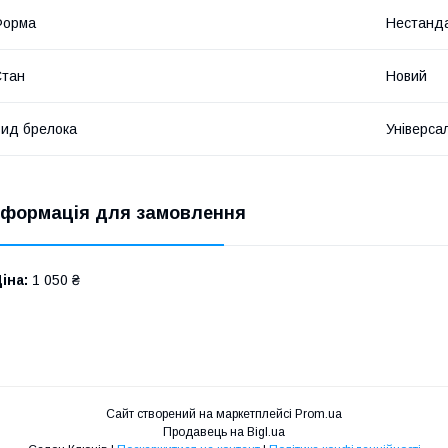
Форма
Нестанд
Стан
Новий
ид брелока
Універса
нформація для замовлення
іна:
1 050 ₴
Сайт створений на маркетплейсі
Prom.ua
Продавець на Bigl.ua