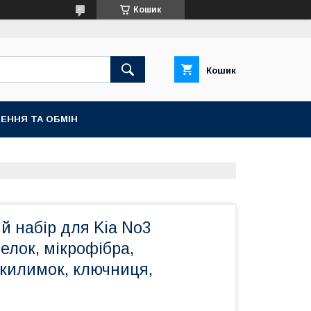
Кошик
Кошик
ЕННЯ ТА ОБМІН
й набір для Kia No3
релок, мікрофібра,
 килимок, ключниця,