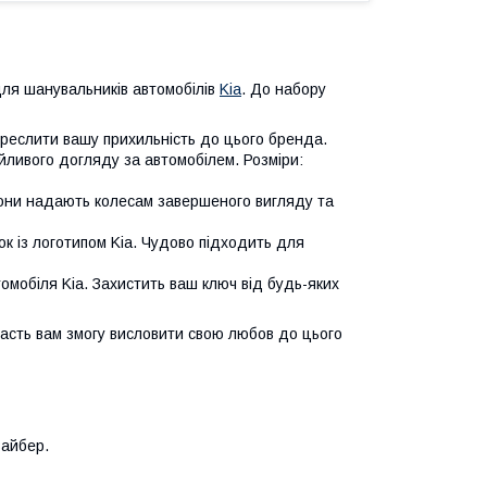
ля шанувальників автомобілів
Kia
. До набору
креслити вашу прихильність до цього бренда.
йливого догляду за автомобілем. Розміри:
. Вони надають колесам завершеного вигляду та
к із логотипом Kia. Чудово підходить для
омобіля Kia. Захистить ваш ключ від будь-яких
асть вам змогу висловити свою любов до цього
вайбер.