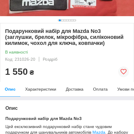
Подарунковий набір для Mazda No3
(заглушки, брелок, мікрофібра, силіконовий
килимок, чохол для ключа, ковпачки)
В наявності
Код: 231026-20
Роздріб
1 550
₴
Опис
Характеристики
Доставка
Оплата
Умови п
Опис
Подарунковий набір для Mazda No3
Цей ексклюзивний подарунковий набір стане чудовим
подарунком для шанувальників автомобілів
Mazda
. До набору