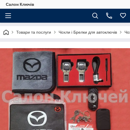
Салон Ключів
Товари та послуги
Чохли і Брелки для автоключів
Чо