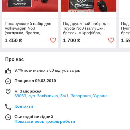
Подарунковий набір для
Подарунковий набір для
Пода
Volkswagen No3
Toyota No3 (заглушки,
Hyun
(заглушки, брелок,
брелок, мікрофібра,
брел
мікрофібра, силіконовий
силіконовий килимок,
силі
1 450
1 700
1 5
₴
₴
килимок, ключниця,
ключниця, ковпачки)
ключ
ковпачки)
Про нас
97% позитивних з 60 відгуків за рік
Працює з 09.03.2010
м. Запоріжжя
69063, вул. Залізнична, 5а/1, Запоріжжя, Україна
Контакти
Сьогодні вихідний
Показати весь графік роботи