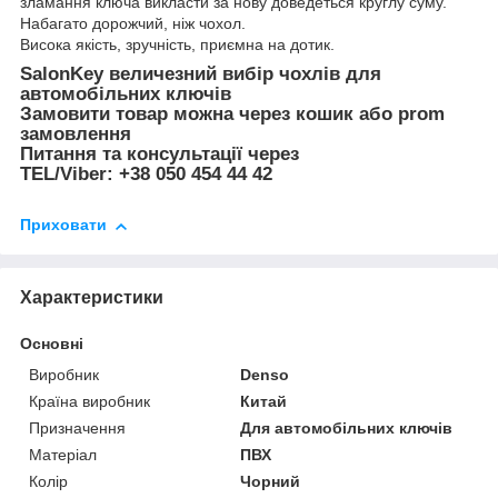
зламання ключа викласти за нову доведеться круглу суму.
Набагато дорожчий, ніж чохол.
Висока якість, зручність, приємна на дотик.
SalonKey величезний вибір чохлів для
автомобільних ключів
Замовити товар можна через кошик або prom
замовлення
Питання та консультації через
TEL/Viber: +38 050 454 44 42
Приховати
Характеристики
Основні
Виробник
Denso
Країна виробник
Китай
Призначення
Для автомобільних ключів
Матеріал
ПВХ
Колір
Чорний