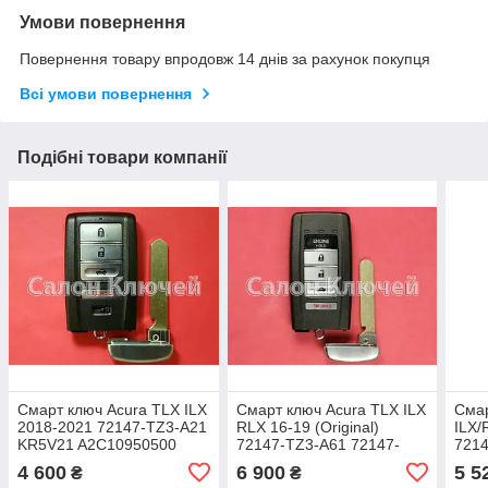
Умови повернення
Повернення товару впродовж 14 днів за рахунок покупця
Всі умови повернення
Подібні товари компанії
Смарт ключ Acura TLX ILX
Смарт ключ Acura TLX ILX
Смар
2018-2021 72147-TZ3-A21
RLX 16-19 (Original)
ILX/
KR5V21 A2C10950500
72147-TZ3-A61 72147-
721
TZ3-A51 KR580399900
KR58
4 600
6 900
5 5
₴
₴
A2C80399900