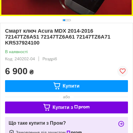
Смарт ключ Acura MDX 2014-2016
72147TZ6A51 72147TZ6A61 72147TZ6A71
KR537924100
В наявності
Код: 240202-04
Роздріб
6 900
₴
Купити
або
Купити з
Що таке купити з Пром?
Замовлення під захистом