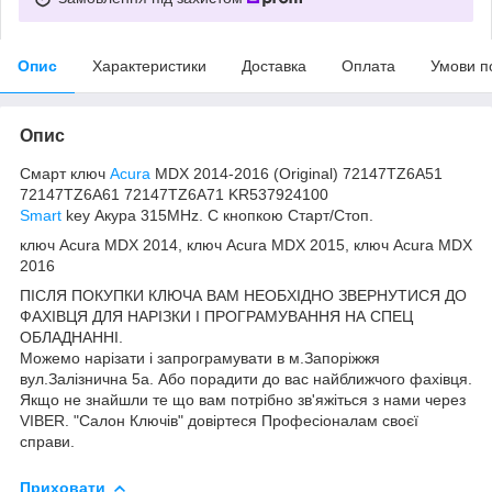
Опис
Характеристики
Доставка
Оплата
Умови п
Опис
Смарт ключ
Acura
MDX 2014-2016 (Original) 72147TZ6A51
72147TZ6A61 72147TZ6A71 KR537924100
Smart
key Акура 315MHz. C кнопкою Старт/Стоп.
ключ Acura MDX 2014, ключ Acura MDX 2015, ключ Acura MDX
2016
ПІСЛЯ ПОКУПКИ КЛЮЧА ВАМ НЕОБХІДНО ЗВЕРНУТИСЯ ДО
ФАХІВЦЯ ДЛЯ НАРІЗКИ І ПРОГРАМУВАННЯ НА СПЕЦ
ОБЛАДНАННІ.
Можемо нарізати і запрограмувати в м.Запоріжжя
вул.Залізнична 5а. Або порадити до вас найближчого фахівця.
Якщо не знайшли те що вам потрібно зв'яжіться з нами через
VIBER. "Салон Ключів" довіртеся Професіоналам своєї
справи.
Приховати