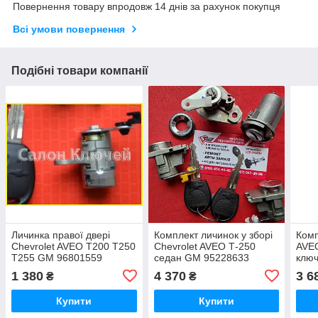
Повернення товару впродовж 14 днів за рахунок покупця
Всі умови повернення
Подібні товари компанії
Личинка правої двері
Комплект личинок у зборі
Комп
Chevrolet AVEO T200 T250
Chevrolet AVEO Т-250
AVEO
T255 GM 96801559
седан GM 95228633
ключ
(Оригінал не китай)
(Оригінал Корея)
(Ори
1 380
4 370
3 6
₴
₴
Купити
Купити