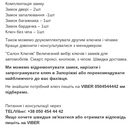
Комплектація замку.
Замок двері – 2шт.
Замок запалювання -1шт
Замок багажника – 1шт
Замок бардачка – 1шт
Ключ без чіпа – 1шт.
Також можемо доукомплектувати другим ключем і чіпами.
Краще дзвонити і консультуватися з менеджером.
"Салон Ключів" Величезний вибір ключів і замків для
автомобілів. Смарт, проксі, кнопкові, з чіпом. Швидка доставка.
Ми можемо відремонтувати замок, нарізати і
запрограмувати ключ в Запоріжжі або порекомендувати
найближчого до вас фахівця.
Не знайшли потрібний ключ пишіть на
VIBER 0504544442 ми
підберемо.
Питання і консультації через
TEL/Viber: +38 050 454 44 42
Якщо хочете швидше зв'язатися або отримати відповідь
пишіть на VIBER