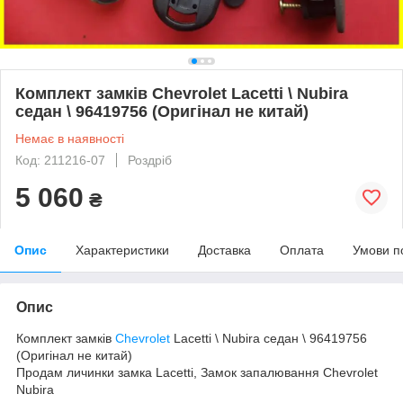
Комплект замків Chevrolet Lacetti \ Nubira
седан \ 96419756 (Оригінал не китай)
Немає в наявності
Код: 211216-07
Роздріб
5 060
₴
Опис
Характеристики
Доставка
Оплата
Умови п
Опис
Комплект замків
Chevrolet
Lacetti \ Nubira седан \ 96419756
(Оригінал не китай)
Продам личинки замка Lacetti, Замок запалювання Chevrolet
Nubira