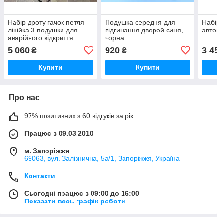
Набір дроту гачок петля
Подушка середня для
Набі
лінійка 3 подушки для
відгинання дверей синя,
авто
аварійного відкриття
чорна
автомобілів
5 060
920
3 4
₴
₴
Купити
Купити
Про нас
97% позитивних з 60 відгуків за рік
Працює з 09.03.2010
м. Запоріжжя
69063, вул. Залізнична, 5а/1, Запоріжжя, Україна
Контакти
Сьогодні працює з 09:00 до 16:00
Показати весь графік роботи