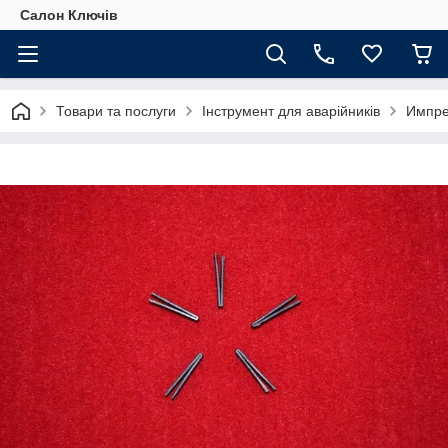
Салон Ключів
Товари та послуги
Інструмент для аварійників
Импре