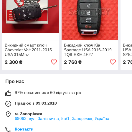
Викидний смарт ключ
Викидний ключ Kia
Вики
Chevrolet Volt 2011-2015
Sportage USA 2016-2019
USA
USA 315Mhz
TQ8-RKE-4F27
SY5
OHT05918179
2 300
2 760
2 7
₴
₴
Про нас
97% позитивних з 60 відгуків за рік
Працює з 09.03.2010
м. Запоріжжя
69063, вул. Залізнична, 5а/1, Запоріжжя, Україна
Контакти